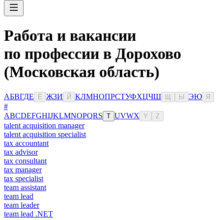
Работа и вакансии
по профессии в Дорохово
(Московская область)
А
Б
В
Г
Д
Е
Ж
З
И
К
Л
М
Н
О
П
Р
С
Т
У
Ф
Х
Ц
Ч
Ш
Э
Ю
Ё
Й
Щ
Ы
Я
#
A
B
C
D
E
F
G
H
I
J
K
L
M
N
O
P
Q
R
S
U
V
W
X
T
Y
Z
talent acquisition manager
talent acquisition specialist
tax accountant
tax advisor
tax consultant
tax manager
tax specialist
team assistant
team lead
team leader
team lead .NET